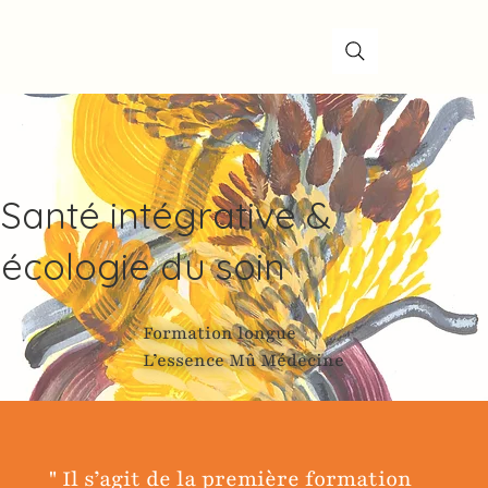
Santé intégrative &
écologie du soin
Formation longue
L’essence Mû Médecine
" Il s’agit de la première formation